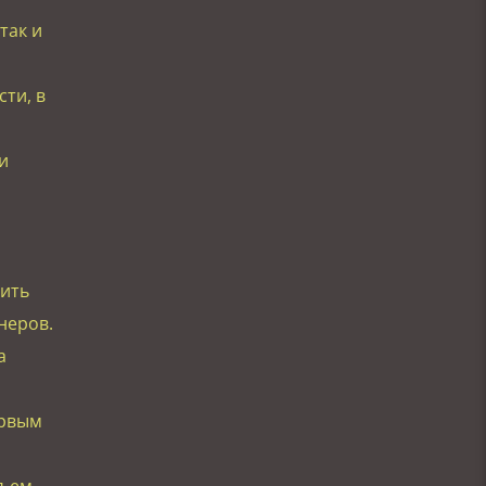
так и
ти, в
и
ить
неров.
а
ервым
ъем,