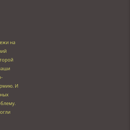
ежи на
ний
оторой
наши
-
армию. И
нных
облему.
огли