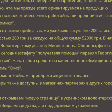
для танкистов, снайперское снаряжение, теплые флиски
но, что мы прежде всего ориентируемся на продукцию
о позволяет обеспечить работой наши предприятия, а з
омики”.
 от акции прибыль нами уже было закуплено 200 флисо
остью 260 грн за каждую на общую сумму 52000 грн. В на
Волонтерскому десанту Министерства Обороны, фото с 
 сегодня эстафету “получателя помощи” перенял Георгий
тыл”. Начат сбор средств на качественное обмундиров
рмы “Скиф”.
помочь бойцам, приобретя акционые товары –
ары также доступны в магазинах-партнерах в других гор
ы открываем “новую страницу” в украинском волонтерск
 собираем средства, а и поддерживаем украинских