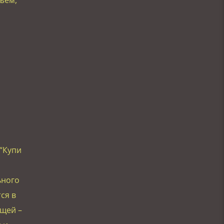
“Купи
ьного
ся в
щей –