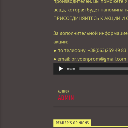
производителей. Вы поможете У
вещь, которая будет напоминан
ПРИСОЕДИНЯЙТЕСЬ К АКЦИИ И 
За дополнительной информацией
акции:
● по телефону: +38(063)259 49 83
● email: pr.voenprom@gmail.com
Аудіопрогравач
00:00
AUTHOR
ADMIN
READER'S OPINIONS