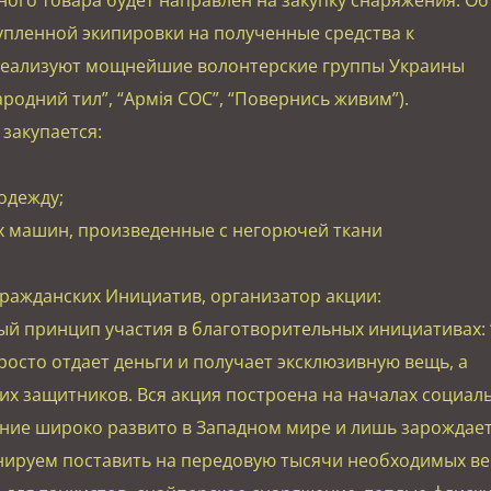
купленной экипировки на полученные средства к
реализуют мощнейшие волонтерские группы Украины
ародний тил”, “Армія СОС”, “Повернись живим”).
закупается:
одежду;
х машин, произведенные с негорючей ткани
Гражданских Инициатив, организатор акции:
ый принцип участия в благотворительных инициативах: 
просто отдает деньги и получает эксклюзивную вещь, а
х защитников. Вся акция построена на началах социал
ение широко развито в Западном мире и лишь зарождает
анируем поставить на передовую тысячи необходимых ве