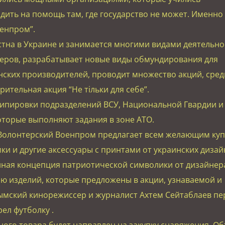
дить на помощь там, где государство не может. Именно 
енпром”.
тна в Украине и занимается многими видами деятельнос
теров, разрабатывает новые виды обмундирования для
нских производителей, проводит множество акций, сред
ительная акция “Не тільки для себе”.
экипировки подразделений ВСУ, Национальной Гвардии и
оторые выполняют задания в зоне АТО.
 Волонтерский Военпром предлагает всем желающим куп
мки и другие аксессуары с принтами от украинских дизай
ная концепция патриотической символики от дизайнер
ю изделий, которые предложены в акции, узнаваемой и
ымский кинорежиссер и журналист Ахтем Сейтаблаев п
ел футболку .
ого товара будет направлен на закупку снаряжения. Об