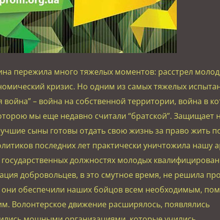
аина пережила много тяжелых моментов: расстрел молод
номический кризис. Но одним из самых тяжелых испыта
я война” – война на собственной территории, война в к
которою мы еще недавно считали “братской”. Защищает 
учшие сыны готовы отдать свою жизнь за право жить по
литиков последних лет практически уничтожила нашу 
 государственных должностях молодых квалифицирова
ация добровольцев, в это смутное время, не решила пр
 они обеспечили наших бойцов всем необходимым, пом
м. Волонтерское движение расширялось, появлялись
вились мощными организациями, которые учились