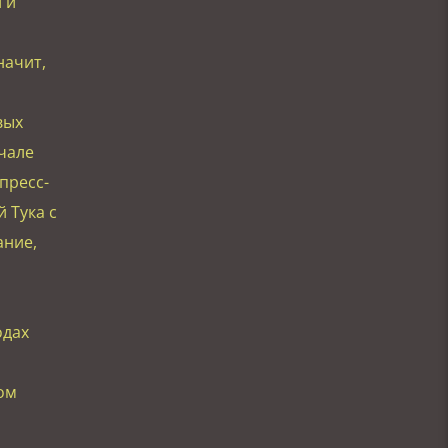
 и
начит,
вых
чале
пресс-
 Тука с
ание,
одах
ом