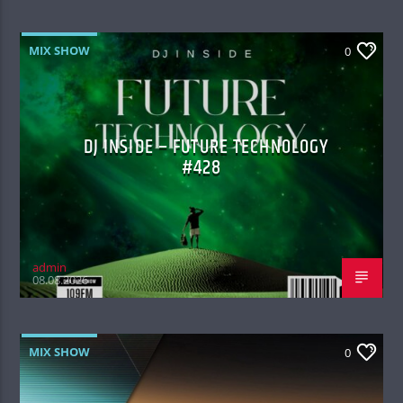
MIX SHOW
0
DJ INSIDE – FUTURE TECHNOLOGY
#428
admin
08.08.2026
MIX SHOW
0