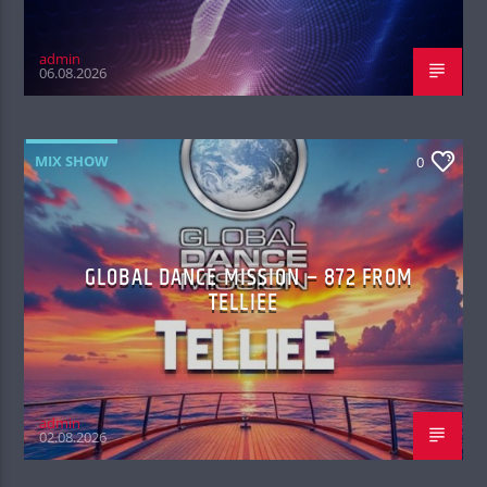
admin
06.08.2026
MIX SHOW
0
GLOBAL DANCE MISSION – 872 FROM
TELLIEE
admin
02.08.2026