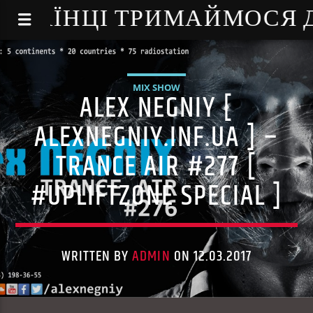
NE - УКРАЇНЦІ ТРИМАЙМОСЯ
MIX SHOW
ALEX NEGNIY [
ALEXNEGNIY.INF.UA ] –
TRANCE AIR #277 [
#UPLIFTZONE SPECIAL ]
WRITTEN BY
ADMIN
ON 12.03.2017