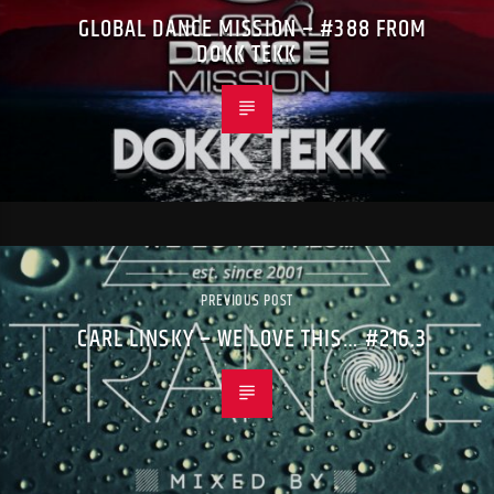
GLOBAL DANCE MISSION – #388 FROM
DOKK TEKK
PREVIOUS POST
CARL LINSKY – WE LOVE THIS… #216.3