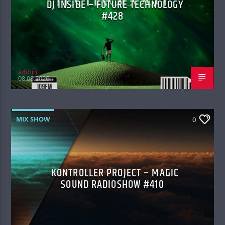
DJ INSIDE – FUTURE TECHNOLOGY
#428
admin
08.08.2026
MIX SHOW
0
KONTROLLER PROJECT – MAGIC
SOUND RADIOSHOW #410