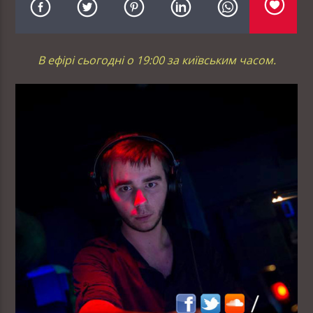
В ефірі сьогодні о 19:00 за київським часом.