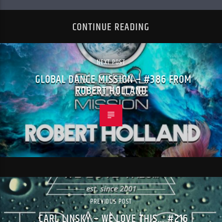
CONTINUE READING
NEXT POST
GLOBAL DANCE MISSION – #386 FROM
ROBERT HOLLAND
PREVIOUS POST
CARL LINSKY – WE LOVE THIS… #216