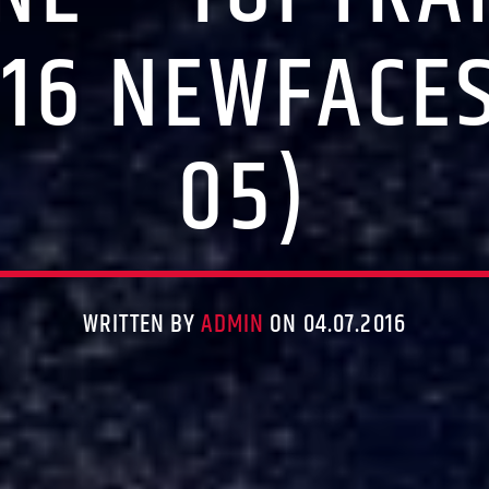
016 NEWFACE
05)
WRITTEN BY
ADMIN
ON 04.07.2016