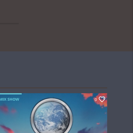
MIX SHOW
0