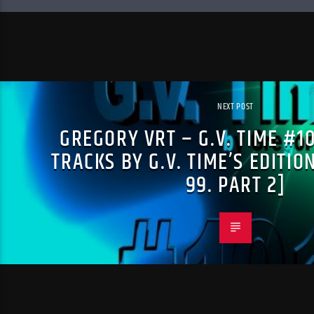
NEXT POST
GREGORY VRT – G.V. TIME #1
TRACKS BY G.V. TIME’S EDITIO
99. PART 2]