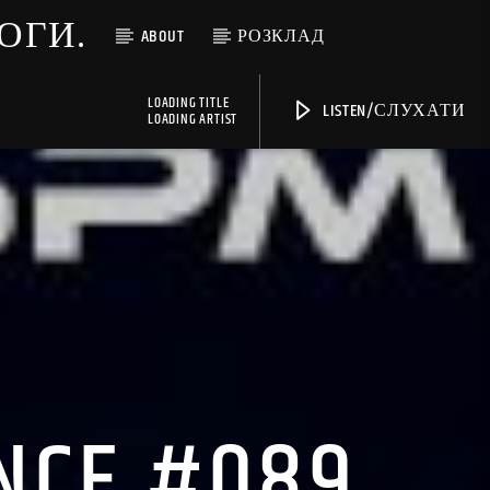
МОГИ.
ABOUT
РОЗКЛАД
LOADING TITLE
LISTEN/СЛУХАТИ
LOADING ARTIST
ANCE #089