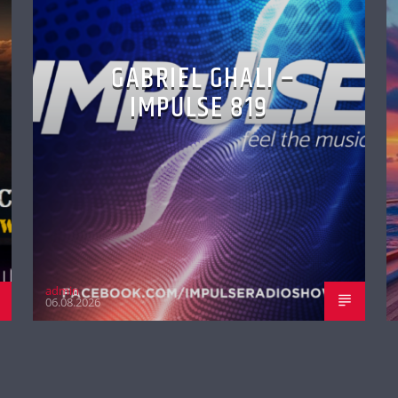
GABRIEL GHALI –
IMPULSE 819
admin
06.08.2026