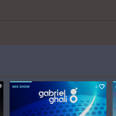
MIX SHOW
0