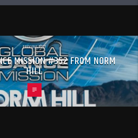
PREVIOUS POST
NCE MISSION #352 FROM NORM
HILL