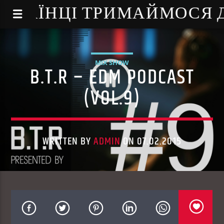
NE - УКРАЇНЦІ ТРИМАЙМОСЯ
MIX SHOW
B.T.R – EDM PODCAST
(VOL.9)
WRITTEN BY
ADMIN
ON 07.02.2015