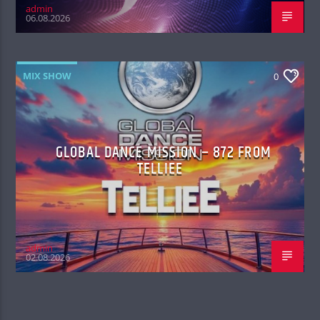
admin
06.08.2026
MIX SHOW
0
GLOBAL DANCE MISSION – 872 FROM
TELLIEE
admin
02.08.2026