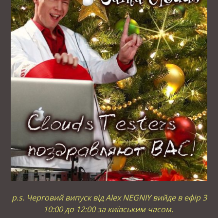
p.s. Черговий випуск від Alex NEGNIY вийде в ефір 3
10:00 до 12:00 за київським часом.