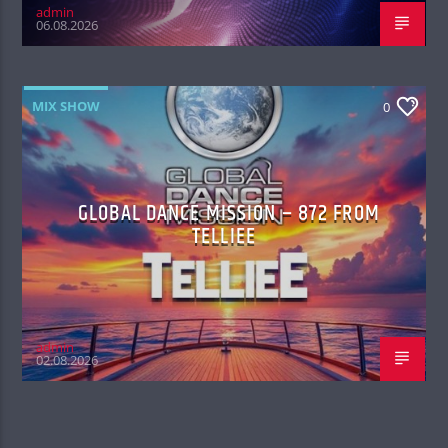
admin
06.08.2026
MIX SHOW
0
GLOBAL DANCE MISSION – 872 FROM
TELLIEE
admin
02.08.2026