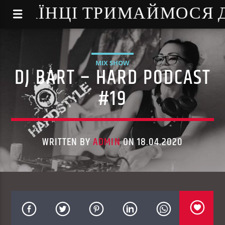
NE - УКРАЇНЦІ ТРИМАЙМОСЯ
MIX SHOW
DJ BART – HARD PODCAST
#19
WRITTEN BY
ADMIN
ON 18.04.2020