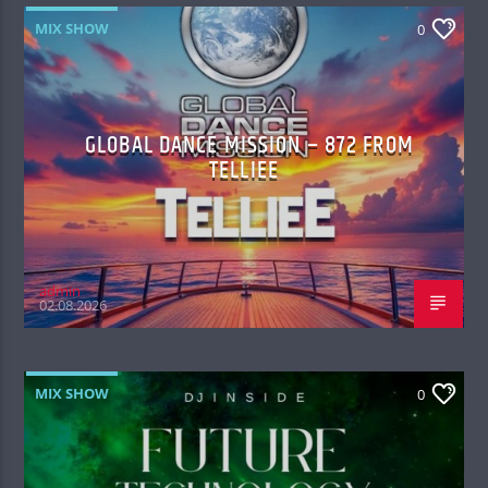
MIX SHOW
0
GLOBAL DANCE MISSION – 872 FROM
TELLIEE
admin
02.08.2026
MIX SHOW
0