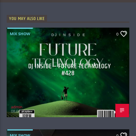
YOU MAY ALSO LIKE
MIX SHOW
0
DJ INSIDE – FUTURE TECHNOLOGY
#428
admin
08.08.2026
MIX SHOW
0