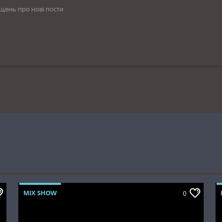
іщень про нові пости
MIX SHOW
0