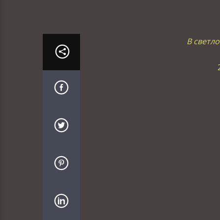
В светл
1
17
18:0
19
20: