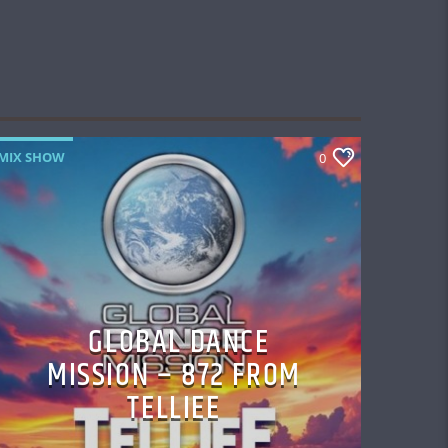
MIX SHOW
0
GLOBAL DANCE
MISSION – 872 FROM
TELLIEE