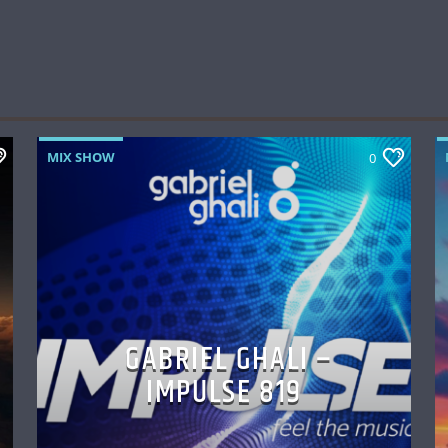
MIX SHOW
0
GABRIEL GHALI –
IMPULSE 819