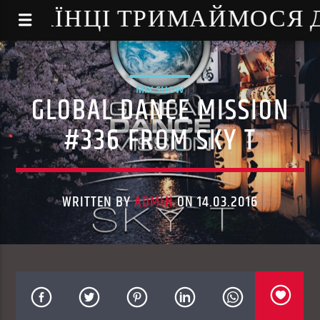
NE - УКРАЇНЦІ ТРИМАЙМОСЯ
MIX SHOW
GLOBAL DANCE MISSION
#336 FROM SKY T
WRITTEN BY
ADMIN
ON 14.03.2016