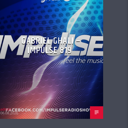
GABRIEL GHALI –
IMPULSE 819
admin
06.08.2026