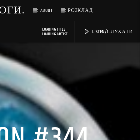
МОГИ.
ABOUT
РОЗКЛАД
LOADING TITLE
LISTEN/СЛУХАТИ
LOADING ARTIST
ION #344