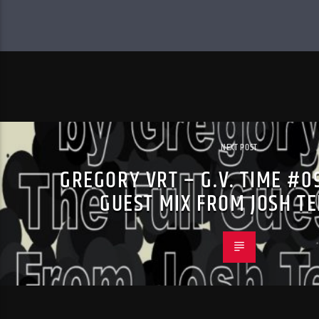
NEXT POST
GREGORY VRT – G.V. TIME #0
GUEST MIX FROM JOSH TE