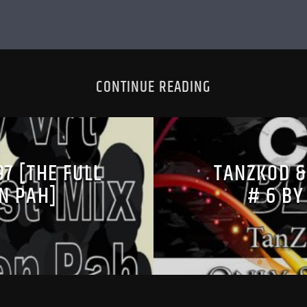
CONTINUE READING
97 [THE FULL
TANZKOD &
N PAH]
# 6 BY