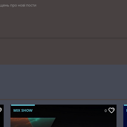
іщень про нові пости
MIX SHOW
0