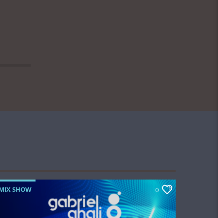
MIX SHOW
0