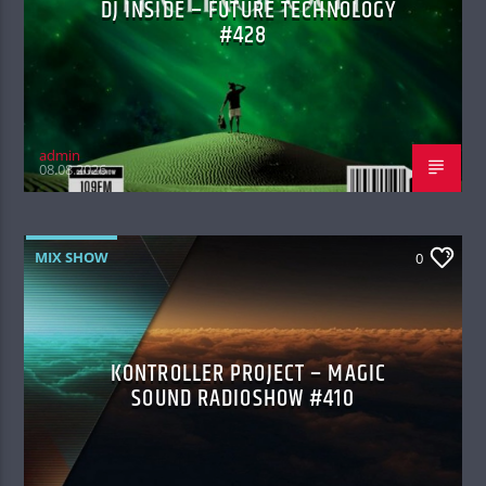
DJ INSIDE – FUTURE TECHNOLOGY
#428
admin
08.08.2026
MIX SHOW
0
KONTROLLER PROJECT – MAGIC
SOUND RADIOSHOW #410