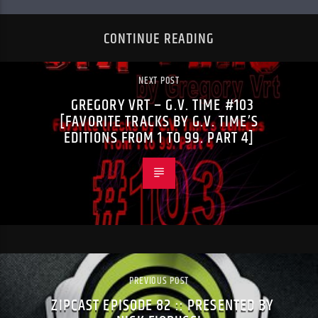
CONTINUE READING
NEXT POST
GREGORY VRT – G.V. TIME #103
[FAVORITE TRACKS BY G.V. TIME’S
EDITIONS FROM 1 TO 99. PART 4]
PREVIOUS POST
ZIPCAST EPISODE 82 :: PRESENTED BY