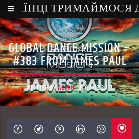
NE - УКРАЇНЦІ ТРИМАЙМОСЯ
MIX SHOW
GLOBAL DANCE MISSION –
#383 FROM JAMES PAUL
WRITTEN BY
ADMIN
ON 06.02.2017