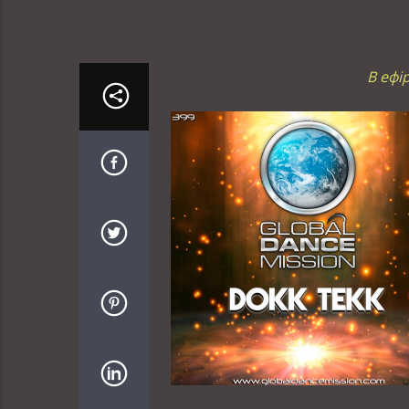
В ефі