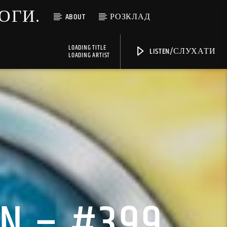
МОГИ.
ABOUT
РОЗКЛАД
LOADING TITLE
LISTEN/СЛУХАТИ
LOADING ARTIST
N – #399