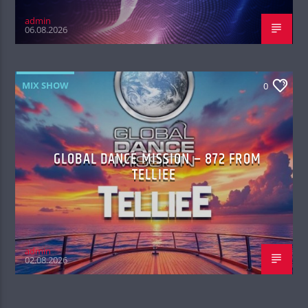
admin
06.08.2026
MIX SHOW
0
GLOBAL DANCE MISSION – 872 FROM
TELLIEE
admin
02.08.2026