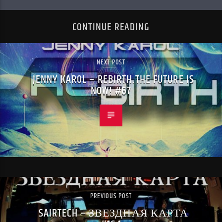
CONTINUE READING
NEXT POST
JENNY KAROL – REBIRTH.THE FUTURE IS
NOW! #67
PREVIOUS POST
SAIRTECH – ЗВЕЗДНАЯ КАРТА