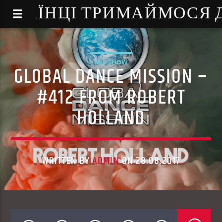
NE - УКРАЇНЦІ ТРИМАЙМОСЯ
MIX SHOW
GLOBAL DANCE MISSION –
#412 FROM ROBERT
HOLLAND
WRITTEN BY
ADMIN
ON 28.08.2017