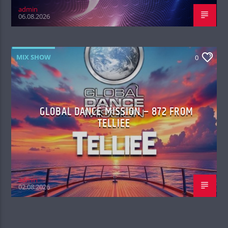
admin
06.08.2026
MIX SHOW
0
GLOBAL DANCE MISSION – 872 FROM
TELLIEE
admin
02.08.2026