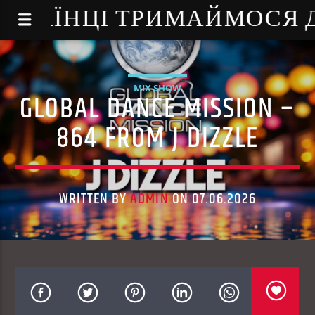
NE - УКРАЇНЦІ ТРИМАЙМОСЯ
MIX SHOW
GLOBAL DANCE MISSION –
864 FROM J DIZZLE
WRITTEN BY
ADMIN
ON 07.06.2026