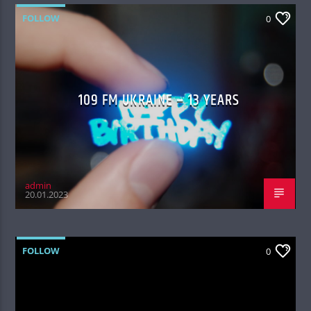
FOLLOW
0
109 FM UKRAINE – 13 YEARS
admin
20.01.2023
FOLLOW
0