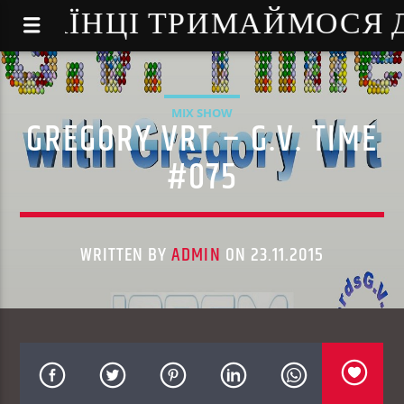
NE - УКРАЇНЦІ ТРИМАЙМОСЯ
MIX SHOW
GREGORY VRT – G.V. TIME
#075
WRITTEN BY
ADMIN
ON 23.11.2015