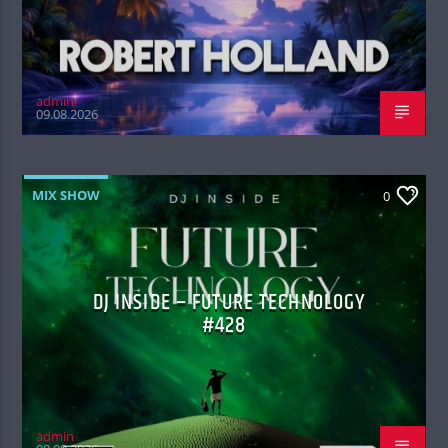
admin
09.08.2026
MIX SHOW
0
DJ INSIDE – FUTURE TECHNOLOGY
#428
admin