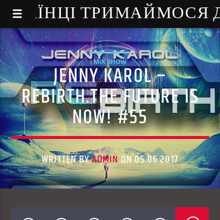
NE - УКРАЇНЦІ ТРИМАЙМОСЯ
MIX SHOW
JENNY KAROL –
REBIRTH.THE FUTURE IS
NOW! #55
WRITTEN BY
ADMIN
ON 05.06.2017