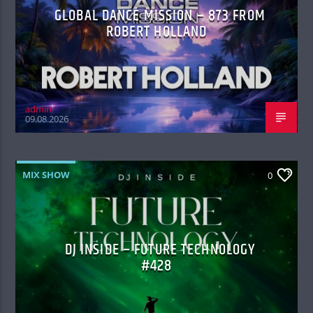
GLOBAL DANCE MISSION – 873 FROM
ROBERT HOLLAND
admin
09.08.2026
MIX SHOW
0
DJ INSIDE – FUTURE TECHNOLOGY
#428