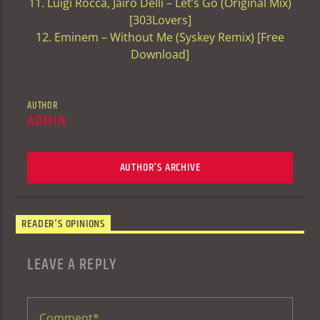
11. Luigi Rocca, Jairo Delli – Let’s Go (Original Mix)
[303Lovers]
12. Eminem – Without Me (Syskey Remix) [Free
Download]
AUTHOR
ADMIN
AUTHOR'S ARCHIVE
READER'S OPINIONS
LEAVE A REPLY