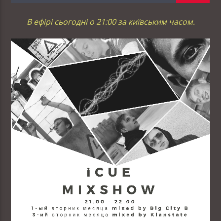
В ефірі сьогодні о 21:00 за київським часом.