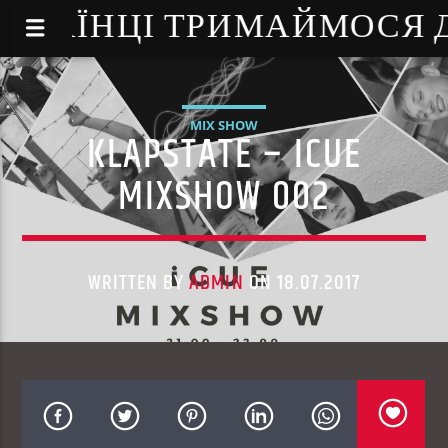
NE - УКРАЇНЦІ ТРИМАЙМОСЯ
MIX SHOW
KLAPSTATE – ICUE
MIXSHOW 002
WRITTEN BY
ADMIN
ON 18.07.2017