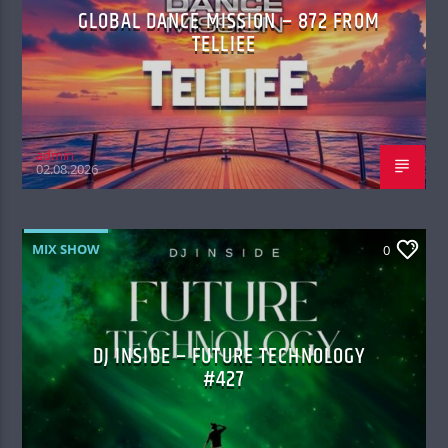
GLOBAL DANCE MISSION – 872 FROM
TELLIEE
admin
02.08.2026
MIX SHOW
0
DJ INSIDE – FUTURE TECHNOLOGY
#427