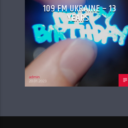
109 FM UKRAINE – 13
YEARS
admin
20.01.2023