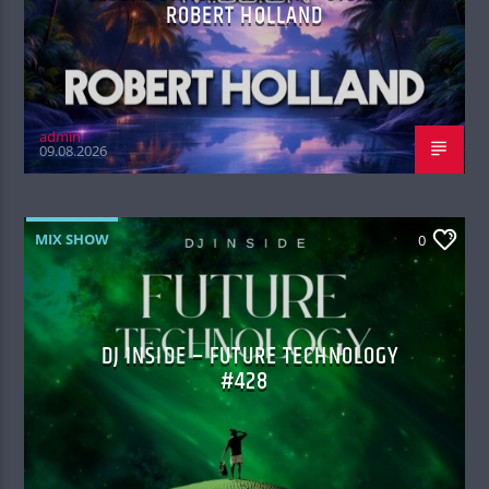
ROBERT HOLLAND
admin
09.08.2026
MIX SHOW
0
DJ INSIDE – FUTURE TECHNOLOGY
#428