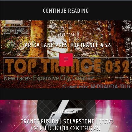
CONTINUE READING
NEXT POST
ARIKA LANE PRES. TOPTRANCE #52
PREVIOUS POST
TRANCE FUSION | SOLARSTONE | НЛО
(МИНСК)|18 ОКТЯБРЯ