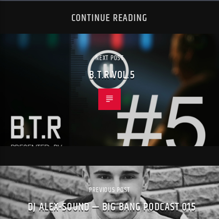
CONTINUE READING
NEXT POST
B.T.R VOL.5
PREVIOUS POST
DJ ALEX-SOUND — BIG BANG PODCAST 015