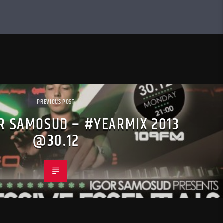
PREVIOUS POST
R SAMOSUD – #YEARMIX 2013
@30.12