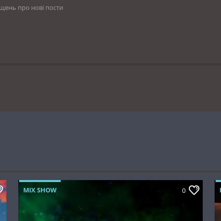
іщень про нові пости
MIX SHOW
0