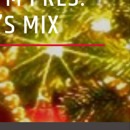
’S MIX