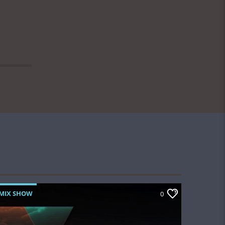
MIX SHOW
0