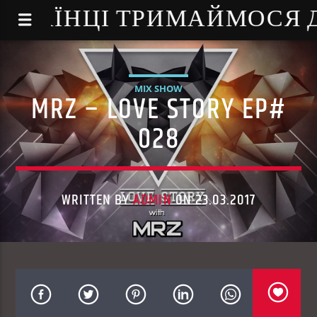
NE - УКРАЇНЦІ ТРИМАЙМОСЯ
MIX SHOW
MRZ – LOVE STORY EP#
028
WRITTEN BY
ADMIN
ON 23.03.2017