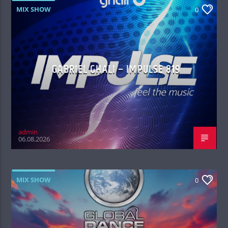
MIX SHOW
0
GABRIEL GHALI – IMPULSE 819
admin
06.08.2026
MIX SHOW
0