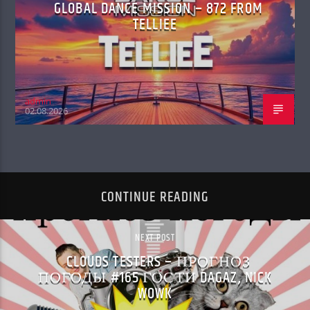
GLOBAL DANCE MISSION – 872 FROM
TELLIEE
admin
02.08.2026
CONTINUE READING
NEXT POST
CLOUDS TESTERS – ПРОГНОЗ
ПОГОДЫ #165 ГОСТИ DAGAZ, NICK
WOWK