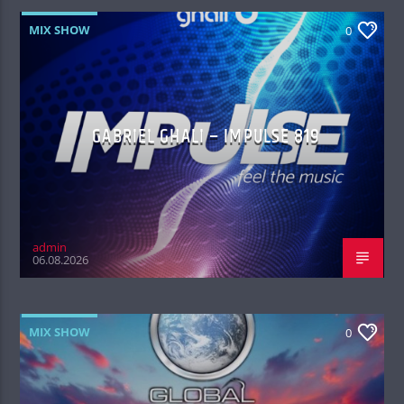
MIX SHOW
0
GABRIEL GHALI – IMPULSE 819
admin
06.08.2026
MIX SHOW
0