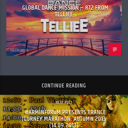
GLOBAL DANCE MISSION – 872 FROM
TELLIEE
admin
02.08.2026
CONTINUE READING
NEXT POST
#ARMINFORUM PRESENTS TRANCE
JOURNEY MARATHON: AUTUMN 2013
(14.09.2013)