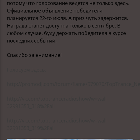
потому что голосование ведется не только здесь.
Официальное объявление победителя
планируется 22-го июля. А приз чуть задержится.
Награда станет доступна только в сентябре. В
любом случае, буду держать победителя в курсе
последних событий.
Спасибо за внимание!
Голосуем здесь:
http://promodj.com/forum/flame/979070/TopTrance_N
http://vk.com/toptranceradioshow?w=wall-
32991353_318%2Fall
http://vk.com/toptranceradioshow?w=wall-
32991353_319%2Fall