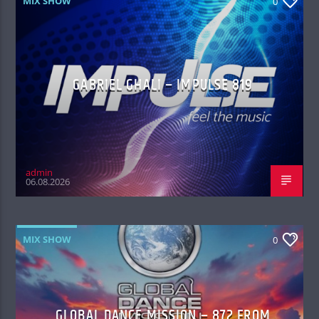
MIX SHOW
0
GABRIEL GHALI – IMPULSE 819
admin
06.08.2026
MIX SHOW
0
GLOBAL DANCE MISSION – 872 FROM