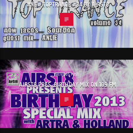
#NEW TOPTRANCE #34 BY AIRST8
PREVIOUS POST
AIRST8 PRES. BIRTHDAY MIX ON 109 FM