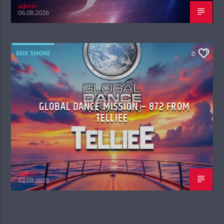
admin
06.08.2026
MIX SHOW
0
GLOBAL DANCE MISSION – 872 FROM
TELLIEE
admin
02.08.2026