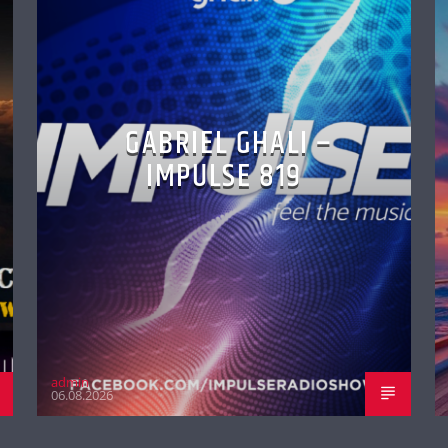
GABRIEL GHALI –
IMPULSE 819
admin
06.08.2026