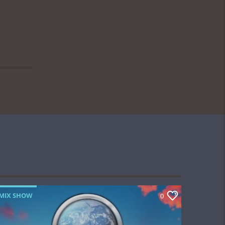
MIX SHOW
0