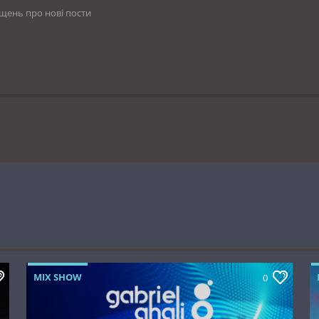
іщень про нові пости
MIX SHOW
0