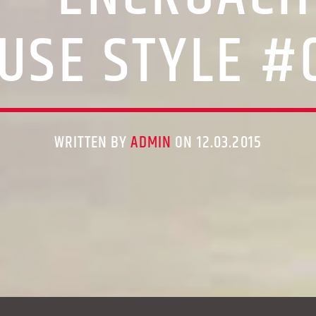
USE STYLE #
WRITTEN BY
ADMIN
ON 12.03.2015