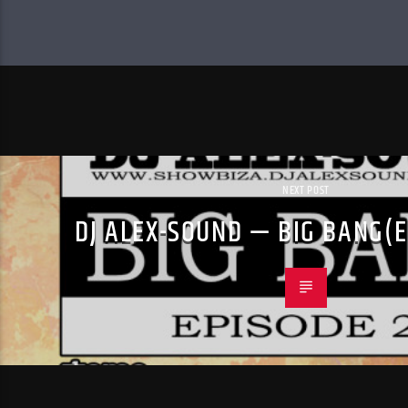
NEXT POST
DJ ALEX-SOUND — BIG BANG(E