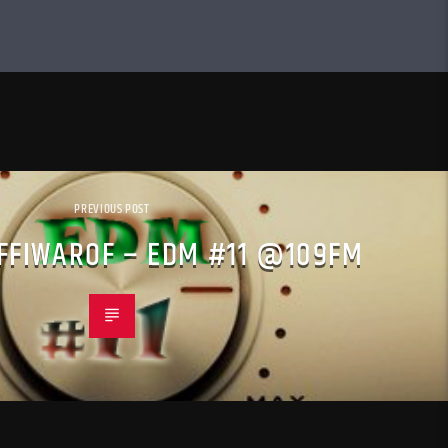
PREVIOUS POST
IFFIWAROF – EDM #11 @109FM