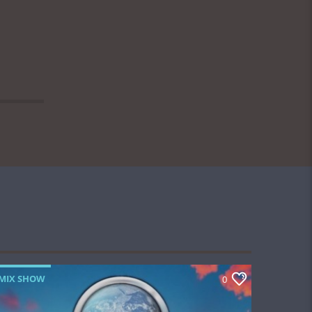
MIX SHOW
0