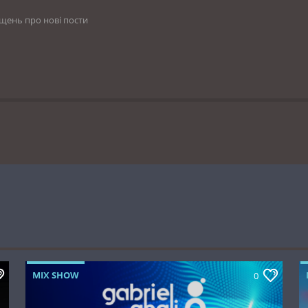
іщень про нові пости
MIX SHOW
0