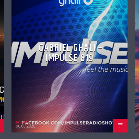
GABRIEL GHALI –
IMPULSE 819
admin
06.08.2026