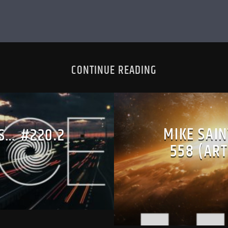
CONTINUE READING
MIKE SAIN
IS… #220.2
558 (ART