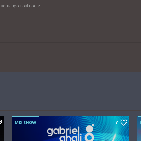
іщень про нові пости
MIX SHOW
0