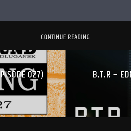
CONTINUE READING
EPISODE 027)
B.T.R – E