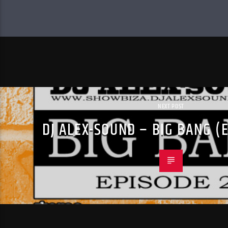
NEXT POST
DJ ALEX-SOUND – BIG BANG (