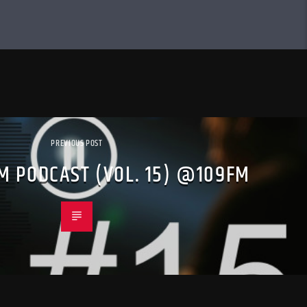
PREVIOUS POST
DM PODCAST (VOL. 15) @109FM