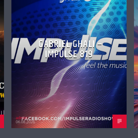
GABRIEL GHALI –
IMPULSE 819
admin
06.08.2026