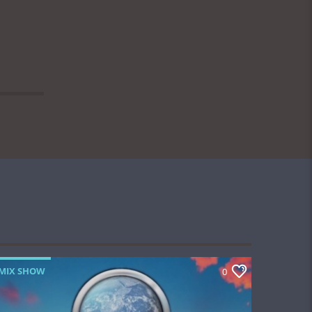
MIX SHOW
0