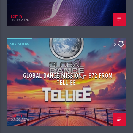
admin
06.08.2026
MIX SHOW
0
GLOBAL DANCE MISSION – 872 FROM
TELLIEE
admin
02.08.2026