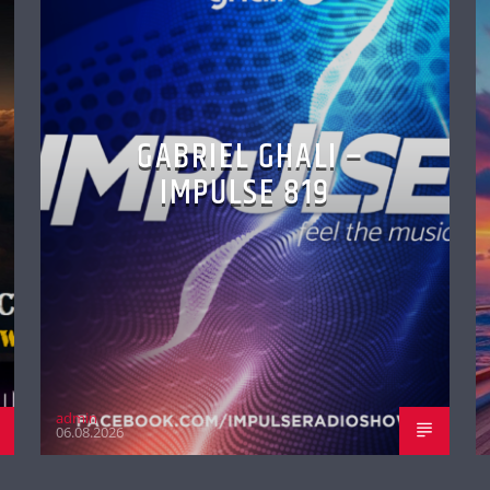
GABRIEL GHALI –
IMPULSE 819
admin
06.08.2026