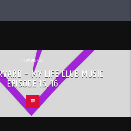
PREVIOUS POST
ORVARD – MY LIFE CLUB MUSIC
EPISODE 15, 16