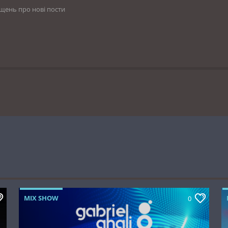
іщень про нові пости
MIX SHOW
0