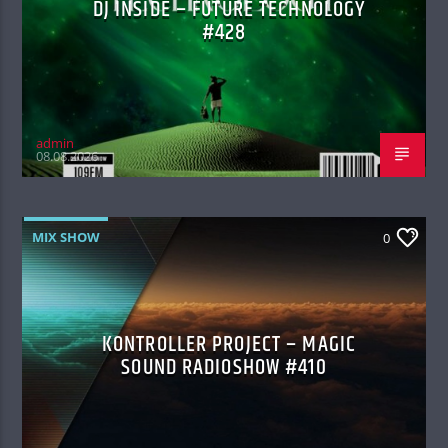
DJ INSIDE – FUTURE TECHNOLOGY
#428
admin
08.08.2026
MIX SHOW
0
KONTROLLER PROJECT – MAGIC
SOUND RADIOSHOW #410