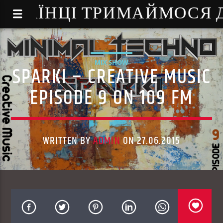
NE - УКРАЇНЦІ ТРИМАЙМОСЯ
MIX SHOW
SPARKI – CREATIVE MUSIC
EPISODE 9 ON 109 FM
WRITTEN BY
ADMIN
ON 27.06.2015