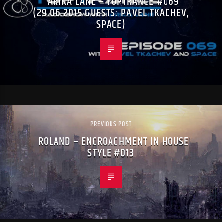
ARIKA LANE – TOPTRANCE #069
(29.06.2015 GUESTS: PAVEL TKACHEV,
SPACE)
PREVIOUS POST
ROLAND – ENCROACHMENT IN HOUSE
STYLE #013