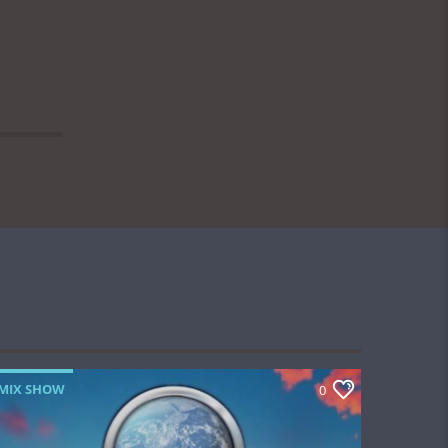
MIX SHOW
0