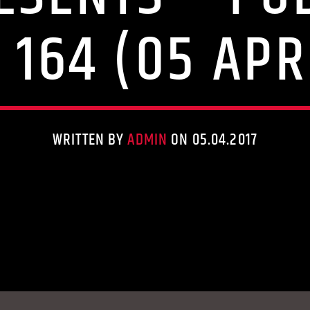
 164 (05 APRI
WRITTEN BY
ADMIN
ON 05.04.2017