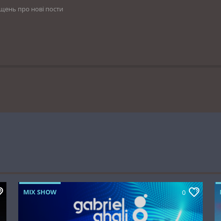
іщень про нові пости
MIX SHOW
0