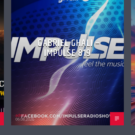
GABRIEL GHALI –
IMPULSE 819
admin
06.08.2026