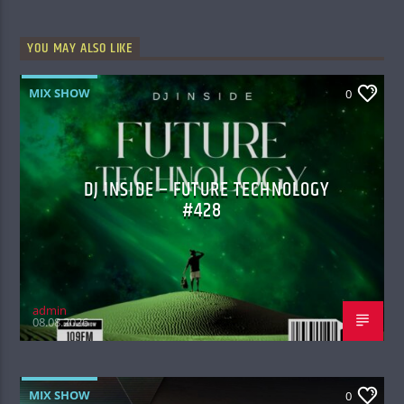
YOU MAY ALSO LIKE
MIX SHOW
0
DJ INSIDE – FUTURE TECHNOLOGY
#428
admin
08.08.2026
MIX SHOW
0