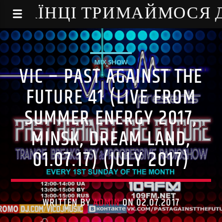
NE - УКРАЇНЦІ ТРИМАЙМОСЯ
MIX SHOW
VIC – PAST AGAINST THE
FUTURE 41 (LIVE FROM
SUMMER ENERGY 2017,
MINSK, DREAM LAND,
01.07.17) (JULY 2017)
WRITTEN BY
ADMIN
ON 02.07.2017