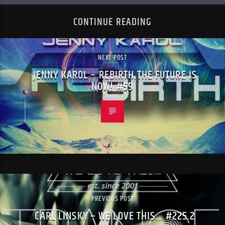
CONTINUE READING
NEXT POST
JENNY KAROL – REBIRTH.THE FUTURE IS
NOW! #59
PREVIOUS POST
CARL LINSKY – WE LOVE THIS… #225.2