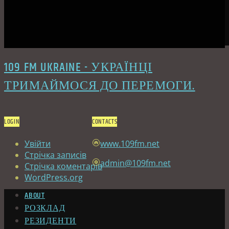
109 FM UKRAINE - УКРАЇНЦІ
ТРИМАЙМОСЯ ДО ПЕРЕМОГИ.
LOGIN
CONTACTS
Увійти
www.109fm.net
Стрічка записів
admin@109fm.net
Стрічка коментарів
WordPress.org
ABOUT
РОЗКЛАД
РЕЗИДЕНТИ