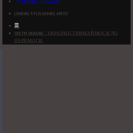
LISTEN/СЛУХАТИ
LOADING TITLE
LOADING ARTIST
109 FM UKRAINE - УКРАЇНЦІ ТРИМАЙМОСЯ ДО
ПЕРЕМОГИ.