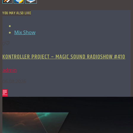
YOU MAY ALSO LIKE
Mix Show
0
KONTROLLER PROJECT – MAGIC SOUND RADIOSHOW #410
admin
06.08.2026