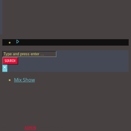
Mix Show
ZIPCAST EPISODE 79 :: PRESENTED
BY NICK FIORUCCI
WRITTEN BY
ADMIN
ON 26.03.2016