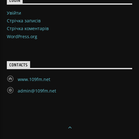
LOGIN
Увійти
Стрічка записів
Стрічка коментарів
WordPress.org
CONTACTS
www.109fm.net
admin@109fm.net