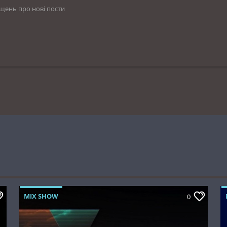
іщень про нові пости
MIX SHOW
0