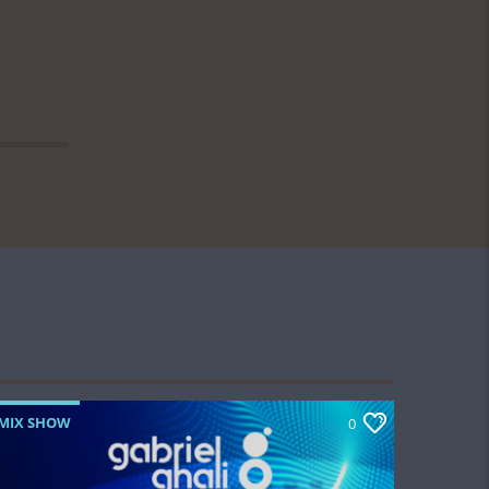
MIX SHOW
0