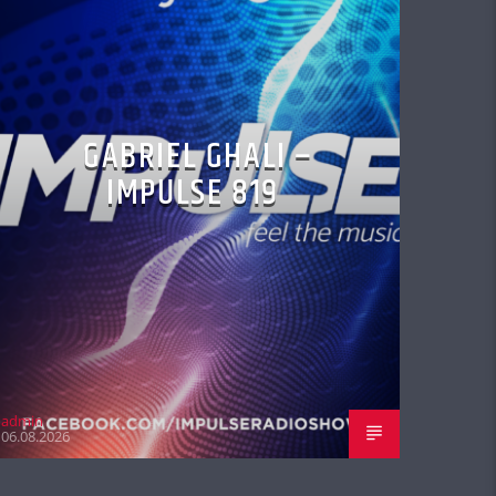
GABRIEL GHALI –
IMPULSE 819
admin
06.08.2026