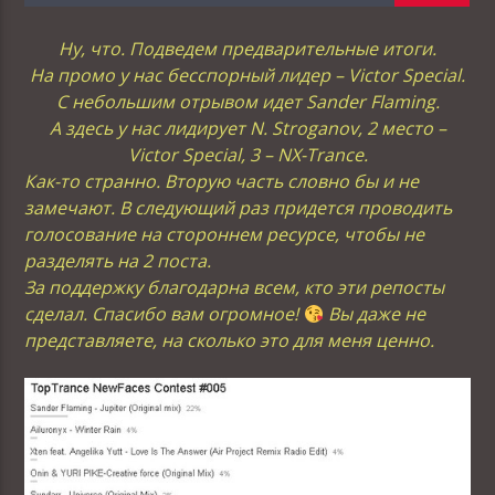
Ну, что. Подведем предварительные итоги.
На промо у нас бесспорный лидер – Victor Special.
C небольшим отрывом идет Sander Flaming.
А здесь у нас лидирует N. Stroganov, 2 место –
Victor Special, 3 – NX-Trance.
Как-то странно. Вторую часть словно бы и не
замечают. В следующий раз придется проводить
голосование на стороннем ресурсе, чтобы не
разделять на 2 поста.
За поддержку благодарна всем, кто эти репосты
сделал. Спасибо вам огромное!
Вы даже не
представляете, на сколько это для меня ценно.