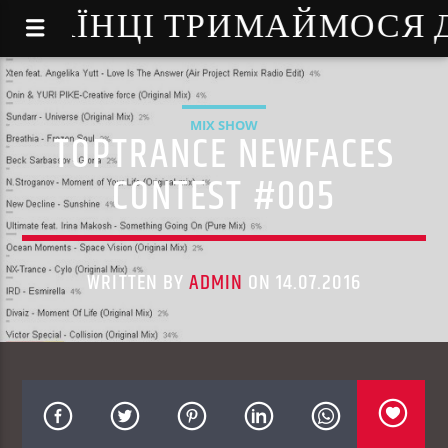
NE - УКРАЇНЦІ ТРИМАЙМОСЯ
MIX SHOW
TOPTRANCE NEWFACES
CONTEST #005
WRITTEN BY
ADMIN
ON 14.07.2016