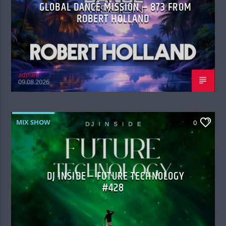
GLOBAL DANCE MISSION – 873 FROM
ROBERT HOLLAND
admin
09.08.2026
MIX SHOW
0
DJ INSIDE – FUTURE TECHNOLOGY
#428