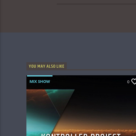
YOU MAY ALSO LIKE
MIX SHOW
0