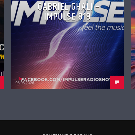
GABRIEL GHALI –
IMPULSE 819
admin
06.08.2026