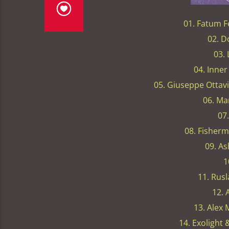
01. Fatum F
02. D
03.
04. Inner
05. Giuseppe Ottavi
06. Ma
07.
08. Fisher
09. As
1
11. Rus
12. 
13. Alex M
14. Exolight