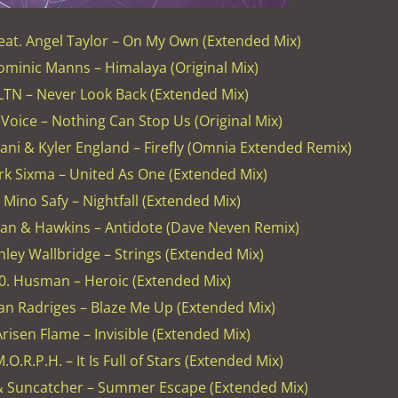
eat. Angel Taylor – On My Own (Extended Mix)
ominic Manns – Himalaya (Original Mix)
 LTN – Never Look Back (Extended Mix)
 Voice – Nothing Can Stop Us (Original Mix)
ani & Kyler England – Firefly (Omnia Extended Remix)
rk Sixma – United As One (Extended Mix)
 Mino Safy – Nightfall (Extended Mix)
man & Hawkins – Antidote (Dave Neven Remix)
hley Wallbridge – Strings (Extended Mix)
0. Husman – Heroic (Extended Mix)
lan Radriges – Blaze Me Up (Extended Mix)
Arisen Flame – Invisible (Extended Mix)
.O.R.P.H. – It Is Full of Stars (Extended Mix)
 & Suncatcher – Summer Escape (Extended Mix)