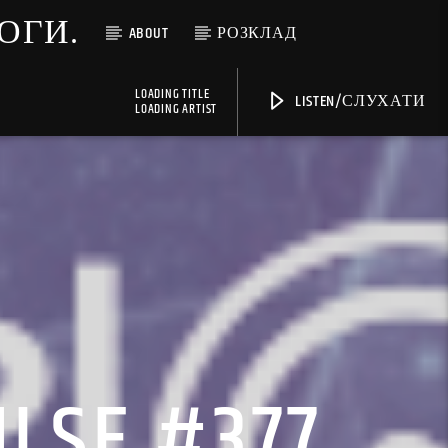
МОГИ.
ABOUT
РОЗКЛАД
LOADING TITLE
LISTEN/СЛУХАТИ
LOADING ARTIST
ULSE #377