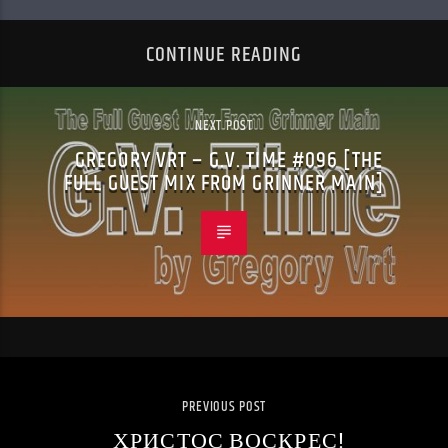
CONTINUE READING
NEXT POST
GREGORY VRT – G.V. TIME #096 [THE
FULL GUEST MIX FROM GRINNER MAIN]
PREVIOUS POST
ХРИСТОС ВОСКРЕС!