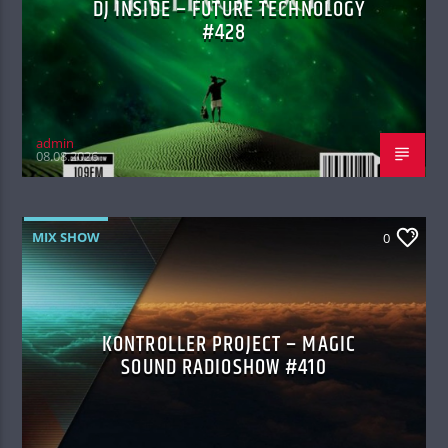
DJ INSIDE – FUTURE TECHNOLOGY
#428
admin
08.08.2026
MIX SHOW
0
KONTROLLER PROJECT – MAGIC
SOUND RADIOSHOW #410