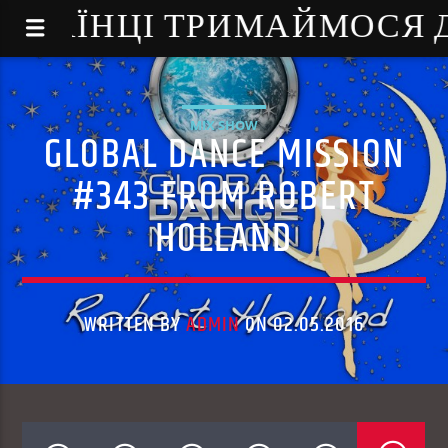
NE - УКРАЇНЦІ ТРИМАЙМОСЯ
MIX SHOW
GLOBAL DANCE MISSION
#343 FROM ROBERT
HOLLAND
WRITTEN BY
ADMIN
ON 02.05.2016