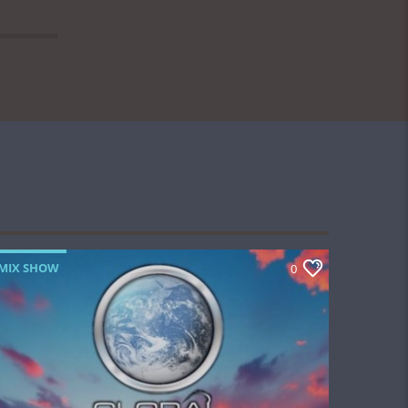
MIX SHOW
0