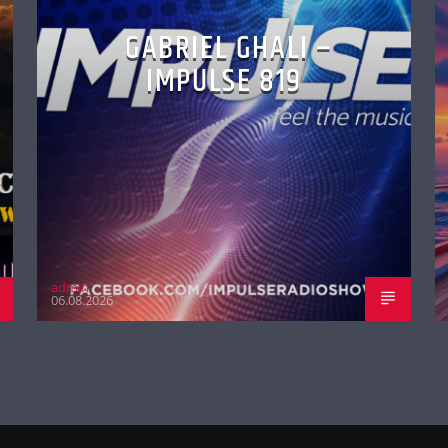
GABRIEL GHALI –
IMPULSE 819
admin
06.08.2026