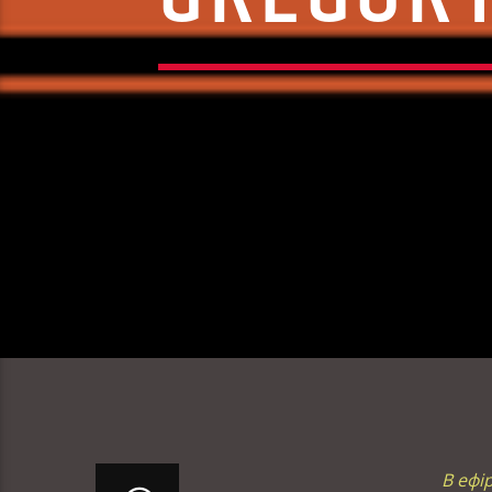
В ефі