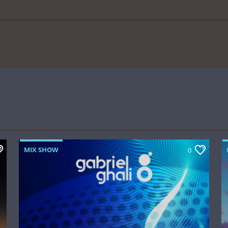
MIX SHOW
0