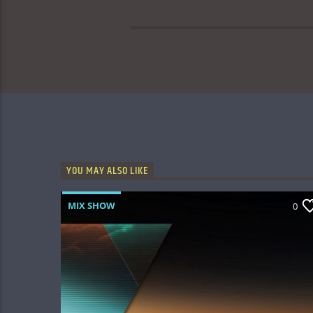
YOU MAY ALSO LIKE
MIX SHOW
0